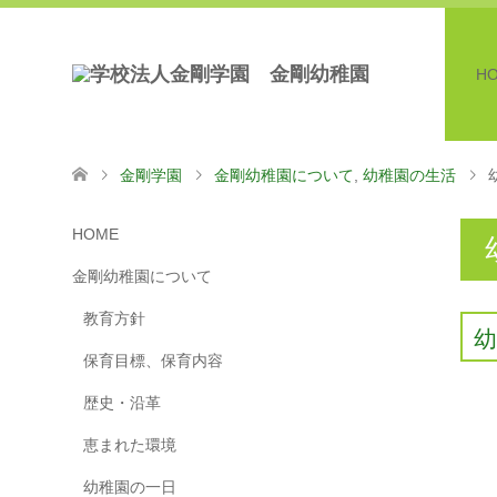
H
金剛学園
金剛幼稚園について
,
幼稚園の生活
HOME
金剛幼稚園について
教育方針
保育目標、保育内容
歴史・沿革
恵まれた環境
幼稚園の一日