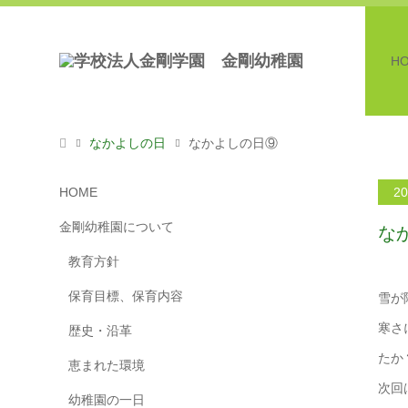
H
なかよしの日
なかよしの日⑨
HOME
20
金剛幼稚園について
な
教育方針
保育目標、保育内容
雪が
寒さ
歴史・沿革
たか
恵まれた環境
次回
幼稚園の一日